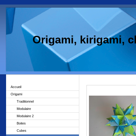
Origami, kirigami, 
Accueil
Origami
Traditionnel
Modulaire
Modulaire 2
Boites
Cubes