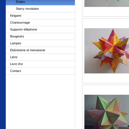
Etoiles
Starry revolution
Kirigami
Chantournage
Supports téléphone
Bougeoirs
Lampes
Ebénisterie et menuiserie
Liens
Livre d’or
Contact