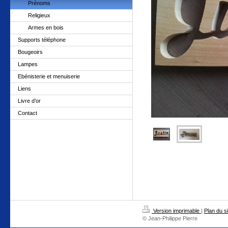
Prénoms
Religieux
Armes en bois
Supports téléphone
Bougeoirs
Lampes
Ebénisterie et menuiserie
Liens
Livre d’or
Contact
Version imprimable
|
Plan du si
© Jean-Philippe Pierre